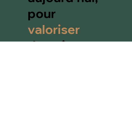
aujourd'hui,
pour
valoriser
demain.
© 2025 MARTO
Nos réalisations
Professionnel
Nos réalisations
Particulier
31 rue Navarin