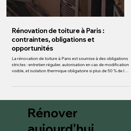
Rénovation de toiture à Paris :
contraintes, obligations et
opportunités
La rénovation de toiture à Paris est soumise à des obligations
strictes : entretien régulier, autorisation en cas de modification
visible, et isolation thermique obligatoire si plus de 50 % de la
surface est rénovée. Elle représente une opportunité pour
améliorer l’efficacité énergétique, valoriser le bien et
bénéficier d’aides financières (MaPrimeRénov’, Anah, Éco-
Rénovons Paris+). Une bonne planification en copropriété est
essentielle à la réussite du projet.
Rénover